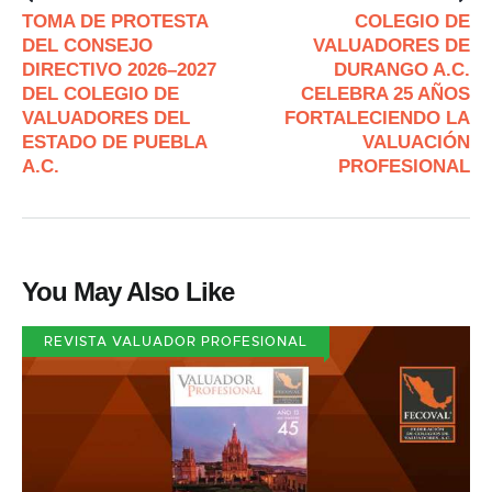
TOMA DE PROTESTA
COLEGIO DE
DEL CONSEJO
VALUADORES DE
DIRECTIVO 2026–2027
DURANGO A.C.
DEL COLEGIO DE
CELEBRA 25 AÑOS
VALUADORES DEL
FORTALECIENDO LA
ESTADO DE PUEBLA
VALUACIÓN
A.C.
PROFESIONAL
You May Also Like
REVISTA VALUADOR PROFESIONAL