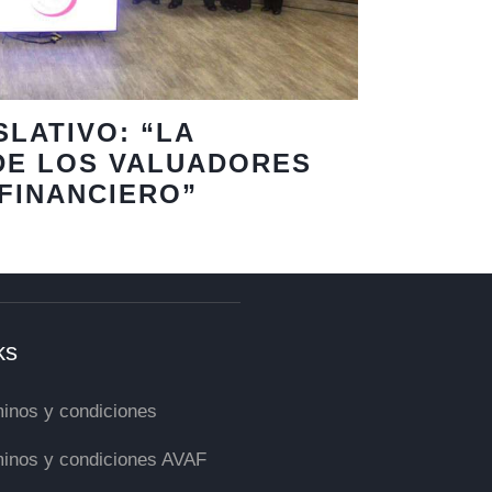
SLATIVO: “LA
DE LOS VALUADORES
 FINANCIERO”
ks
inos y condiciones
inos y condiciones AVAF