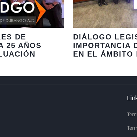
RES DE
DIÁLOGO LEGI
A 25 AÑOS
IMPORTANCIA 
LUACIÓN
EN EL ÁMBITO
Lin
Term
Term