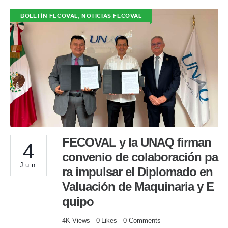
,
BOLETÍN FECOVAL
NOTICIAS FECOVAL
FECOVAL y la UNAQ firman
4
convenio de colaboración pa
Jun
ra impulsar el Diplomado en
Valuación de Maquinaria y E
quipo
4K
Views
0
Likes
0
Comments