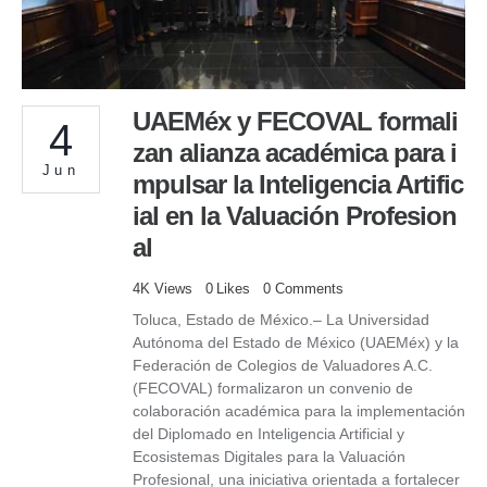
UAEMéx y FECOVAL formali
4
zan alianza académica para i
Jun
mpulsar la Inteligencia Artific
ial en la Valuación Profesion
al
4K
Views
0
Likes
0
Comments
Toluca, Estado de México.– La Universidad
Autónoma del Estado de México (UAEMéx) y la
Federación de Colegios de Valuadores A.C.
(FECOVAL) formalizaron un convenio de
colaboración académica para la implementación
del Diplomado en Inteligencia Artificial y
Ecosistemas Digitales para la Valuación
Profesional, una iniciativa orientada a fortalecer