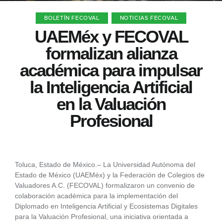
BOLETÍN FECOVAL
NOTICIAS FECOVAL
UAEMéx y FECOVAL
formalizan alianza
académica para impulsar
la Inteligencia Artificial
en la Valuación
Profesional
Toluca, Estado de México.– La Universidad Autónoma del
Estado de México (UAEMéx) y la Federación de Colegios de
Valuadores A.C. (FECOVAL) formalizaron un convenio de
colaboración académica para la implementación del
Diplomado en Inteligencia Artificial y Ecosistemas Digitales
para la Valuación Profesional, una iniciativa orientada a