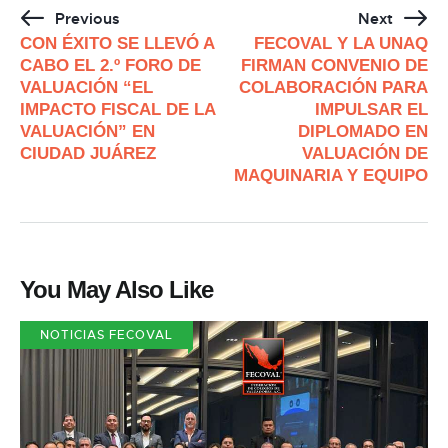
Previous
Next
CON ÉXITO SE LLEVÓ A
FECOVAL Y LA UNAQ
CABO EL 2.º FORO DE
FIRMAN CONVENIO DE
VALUACIÓN “EL
COLABORACIÓN PARA
IMPACTO FISCAL DE LA
IMPULSAR EL
VALUACIÓN” EN
DIPLOMADO EN
CIUDAD JUÁREZ
VALUACIÓN DE
MAQUINARIA Y EQUIPO
You May Also Like
NOTICIAS FECOVAL